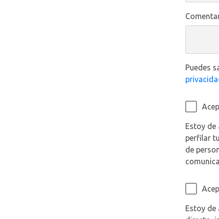
Comentar
Puedes sa
privacida
Acept
Estoy de 
perfilar 
de person
comunicac
Acept
Estoy de 