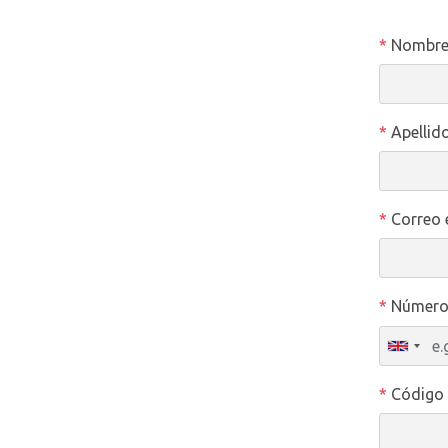
*
Nombr
*
Apellid
*
Correo 
*
Número 
*
Código 