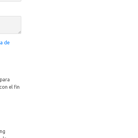
ca de
 para
con el fin
ing