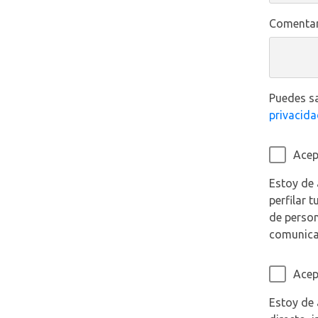
Comentar
Puedes sa
privacida
Acept
Estoy de 
perfilar 
de person
comunicac
Acept
Estoy de 