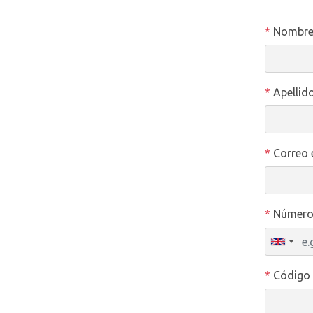
*
Nombr
*
Apellid
*
Correo 
*
Número 
*
Código 