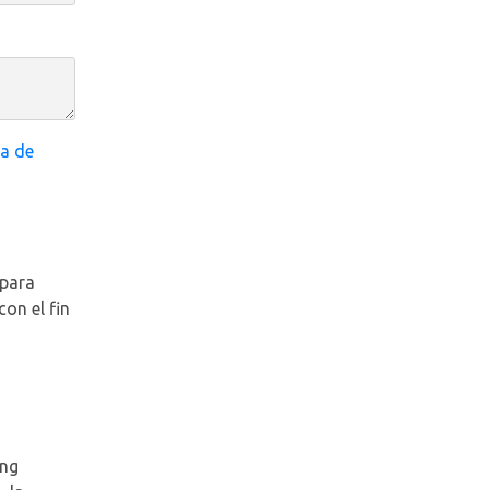
ca de
 para
con el fin
ing